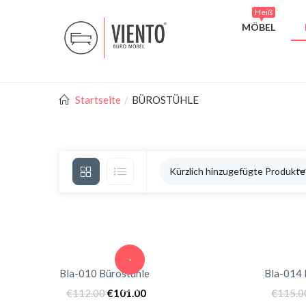
Heiß
MÖBEL
Startseite
BÜROSTÜHLE
Kürzlich hinzugefügte Produkte
-
Bla-010 Bürostühle
Bla-014 
10%
€
112.00
€
101.00
€
115.0