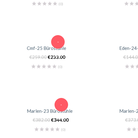
(0)
-
Cmf-25 Bürostühle
Eden-24-
10%
€
259.00
€
233.00
€
144.
(0)
-
Marlen-23 Bürostühle
Marlen-2
10%
€
382.00
€
344.00
€
373.
(0)