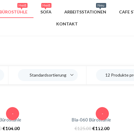
Heiß
Heiß
Neu
BÜROSTÜHLE
SOFA
ARBEITSSTATIONEN
CAFE S
KONTAKT
Standardsortierung
12 Produkte pr
-
-
Bürostühle
Bla-060 Bürostühle
10%
10%
0
€
104.00
€
125.00
€
112.00