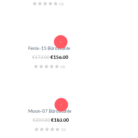
(0)
-
Fenix-15 Bürostühle
10%
€
173.00
€
156.00
(0)
-
Moon-07 Bürostühle
10%
€
203.00
€
183.00
(0)