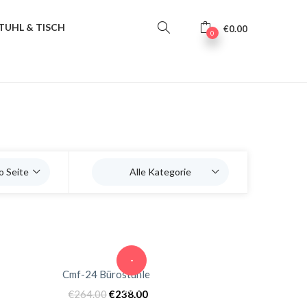
TUHL & TISCH
€
0.00
0
o Seite
Alle Kategorie
-
Cmf-24 Bürostühle
10%
€
264.00
€
238.00