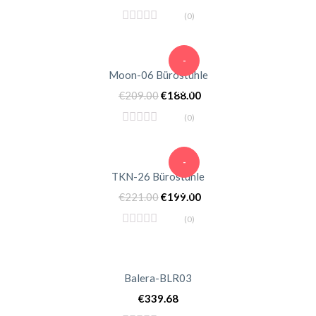
(0)
-
Moon-06 Bürostühle
10%
€
209.00
€
188.00
(0)
-
TKN-26 Bürostühle
10%
€
221.00
€
199.00
(0)
Balera-BLR03
€
339.68