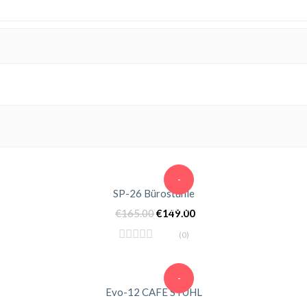
-
SP-26 Bürostühle
10%
€
165.00
€
149.00
(0)
-
Evo-12 CAFE STUHL
10%