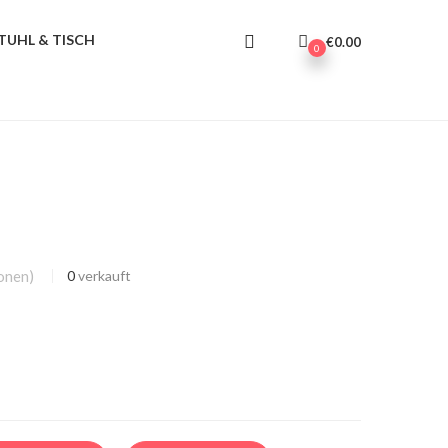
TUHL & TISCH
€
0.00
0
onen)
0
verkauft