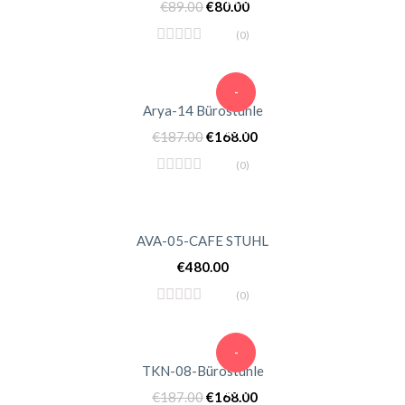
€
89.00
€
80.00
(0)
-
Arya-14 Bürostühle
10%
€
187.00
€
168.00
(0)
AVA-05-CAFE STUHL
€
480.00
(0)
-
TKN-08-Bürostühle
10%
€
187.00
€
168.00