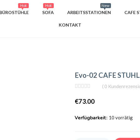
Hot
Hot
New
BÜROSTÜHLE
SOFA
ARBEITSSTATIONEN
CAFE S
KONTAKT
Evo-02 CAFE STUHL
(
0
Kundenrezensi
€
73.00
Verfügbarkeit:
10 vorrätig