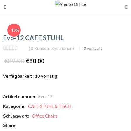
- 10%
Evo-12 CAFE STUHL
(
0
Kundenrezensionen)
0
verkauft
€
89.00
€
80.00
Verfügbarkeit:
10 vorrätig
Artikelnummer:
Evo-12
Kategorie:
CAFE STUHL & TISCH
Schlagwort:
Office Chairs
Share: