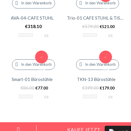
In den Warenkorb
In den Warenkorb
10%
AVA-04-CAFE STUHL
Trio-01 CAFE STUHL & TISCH
€
318.10
€
579.00
€
521.00
(0)
(0)
-
-
In den Warenkorb
In den Warenkorb
10%
10%
Smart-01 Bürostühle
TKN-13 Bürostühle
€
86.00
€
199.00
€
77.00
€
179.00
(0)
(0)
KAUFE JETZT