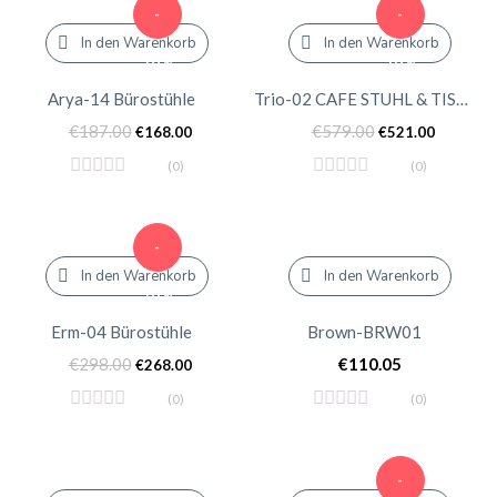
-
-
In den Warenkorb
In den Warenkorb
10%
10%
Arya-14 Bürostühle
Trio-02 CAFE STUHL & TISCH
€
187.00
€
579.00
€
168.00
€
521.00
(0)
(0)
-
In den Warenkorb
In den Warenkorb
10%
Erm-04 Bürostühle
Brown-BRW01
€
298.00
€
110.05
€
268.00
(0)
(0)
-